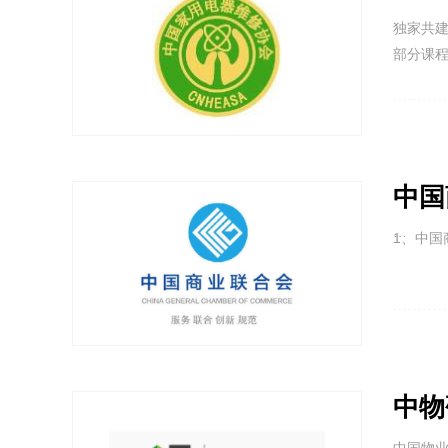
独家共
部分课
中国
1、中国
2、与
人，以
中物