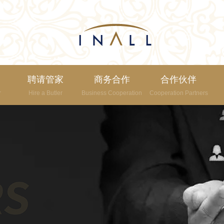
聘请管家
商务合作
合作伙伴
r
Hire a Butler
Business Cooperation
Cooperation Partners