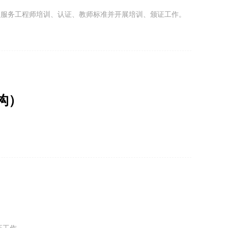
型服务工程师培训、认证、教师标准并开展培训、颁证工作。
构）
、物业管家、售楼处3、管家、居家整理师、家政职业经理