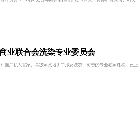
业管理协会旗下机构 双方共同在中国推进物业管家、售楼处管家培训和认
商联在涉及高端服务领域内的工作，比如参与中国奢侈品委员会的工作。
商业联合会洗染专业委员会
作和推广私人管家、高级家政培训中涉及洗衣、熨烫的专业独家课程，已